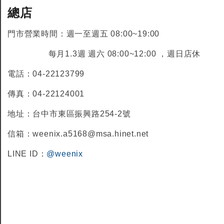
總店
門市營業時間：週一至週五 08:00~19:00
每月1.3週 週六 08:00~12:00 ，週日店休
全鎢鋼銑刀
全鎢鋼銑刀
電話：04-22123799
傳真：04-22124001
台製WEENIX四刃全鎢鋼銑刀
台製WEENIX加長二
銑刀
地址：台中市東區振興路254-2號
信箱：weenix.a5168@msa.hinet.net
LINE ID：
@weenix