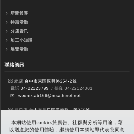
新聞報導
特惠活動
分店資訊
加工小知識
展覽活動
聯絡資訊
總店
台中市東區振興路254-2號
電話
04-22123799
/ 傳真 04-22124001
weenix.a5168@msa.hinet.net
烏日店
台中市烏日區溪南路一段356號
電話
04-23359588
/ 傳真 04-23359549
本網站使用cookies於廣告、社群與分析等用途，藉
以增進您的使用體驗，繼續使用本網站即代表您同意
豐原店
台中市潭子區中山路三段303號