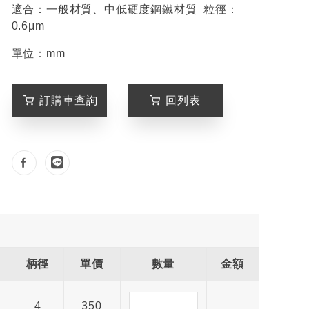
適合：一般材質、中低硬度鋼鐵材質 粒徑：
0.6μm
單位：mm
訂購車查詢
回列表
柄徑
單價
數量
金額
4
350