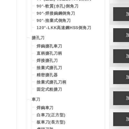
90°-軟質(水孔)倒角刀
90°-焊接鎢鋼倒角刀
90°-捨棄式倒角刀
120°-LKK高速鋼HSS倒角刀
搪孔刀
焊鎢搪孔車刀
直柄搪孔刀柄
焊接搪孔刀
捨棄式搪孔刀
精密搪孔器
捨棄式搪孔刀柄
固定式粗搪刀
車刀
焊鎢車刀
白車刀(正方型)
板車刀(長方型)