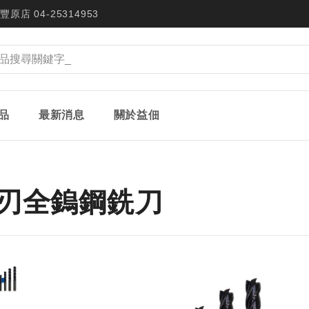
豐原店 04-25314953
品
最新消息
關於益佃
四刃全鎢鋼銑刀