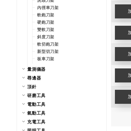
虎頭刀架
內徑車刀架
軟鉋刀架
硬鉋刀架
雙軟刀架
斜度刀架
軟切鉋刀架
新型切刀架
板車刀架
量測儀器
尋邊器
頂針
研磨工具
電動工具
氣動工具
充電工具
照明工具