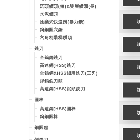
沉頭鑽頭(短)&雙層鑽頭(長)
水泥鑽頭
捨棄式快速鑽(暴力鑽)
鎢鋼圓穴鋸
六角柄階梯鑽頭
銑刀
全鎢鋼銑刀
高速鋼(HSS)銑刀
全鎢鋼&HSS鋁用銑刀(三刃)
焊鎢銑刀類
高速鋼(HSS)沉頭銑刀
圓棒
高速鋼(HSS)圓棒
鎢鋼圓棒
鋼圓鋸
側銑刀