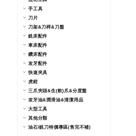
手工具
刀片
刀架&刀桿&刀盤
銑床配件
車床配件
鑽床配件
攻牙配件
快速夾具
虎鉗
三爪夾頭&生(軟)爪&分度盤
攻牙油&潤滑油&清潔用品
大型工具
其他分類
油石/銑刀特價專區(售完不補)