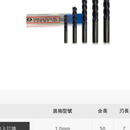
規格型號
全長
刃長
1.0mm
50
7