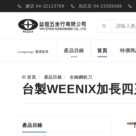
總店 04-22123799
烏日店 04-23359588
產品目錄
首頁
特價商
Language 選擇語系
首頁
產品目錄
全鎢鋼銑刀
台製WEENIX加長
產品目錄