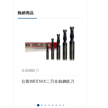
熱銷商品
全鎢鋼銑刀
全鎢鋼銑
鎢球刀
台製WEENIX二刃全鎢鋼銑刀
台製WE