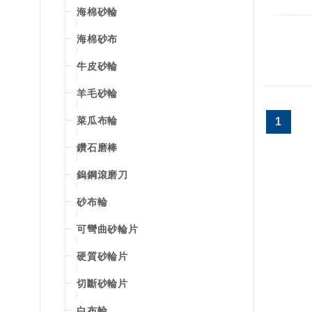
海棉砂輪
海棉砂布
牛皮砂輪
羊毛砂輪
菜瓜布輪
1
鑽石磨棒
鎢鋼滾磨刀
砂布輪
可彎曲砂輪片
硬質砂輪片
切斷砂輪片
白布輪