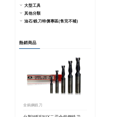
大型工具
其他分類
油石/銑刀特價專區(售完不補)
熱銷商品
全鎢鋼銑刀
全鎢鋼銑
鎢球刀
台製WEENIX二刃全鎢鋼銑刀
台製WE