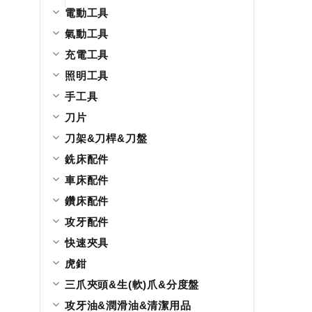
電動工具
氣動工具
充電工具
照明工具
手工具
刀片
刀架&刀桿&刀盤
銑床配件
車床配件
鑽床配件
攻牙配件
快速夾具
虎鉗
三爪夾頭&生(軟)爪&分度盤
攻牙油&潤滑油&清潔用品