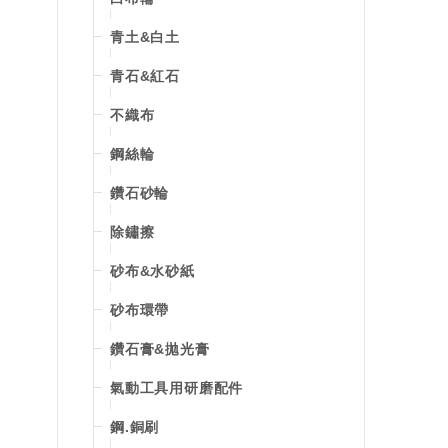
青土&白土
青石&紅石
不織布
鋼絲輪
鑽石砂輪
除鏽擦
砂布&水砂紙
砂布環帶
鑽石膏&拋光膏
氣動工具用研磨配件
鋼.銅刷