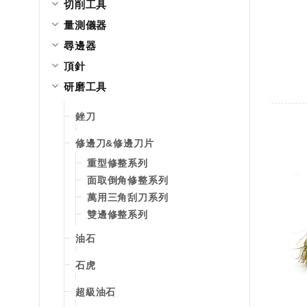
切削工具
量測儀器
尋邊器
頂針
研磨工具
銼刀
修邊刀&修邊刀片
重型修整系列
面取倒角修整系列
萬用三角刮刀系列
雙邊修整系列
油石
石虎
超級油石