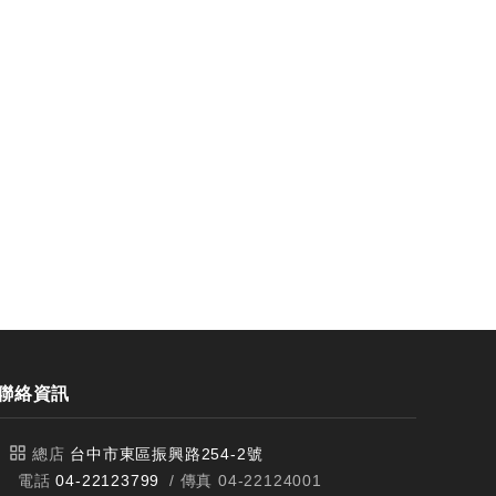
刀
刀
聯絡資訊
總店
台中市東區振興路254-2號
電話
04-22123799
/ 傳真 04-22124001