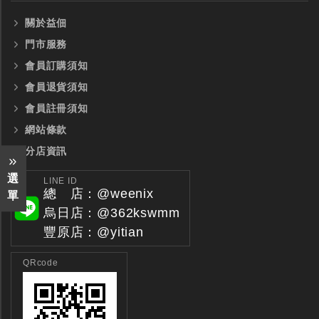
關於益佃
門市服務
會員訂購須知
會員退貨須知
會員註冊須知
網站條款
分店資訊
選
LINE ID
總 店：@weenix
單
烏日店：@362kswmm
豐原店：@yitian
QRcode