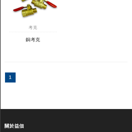
考克
銅考克
1
關於益佃