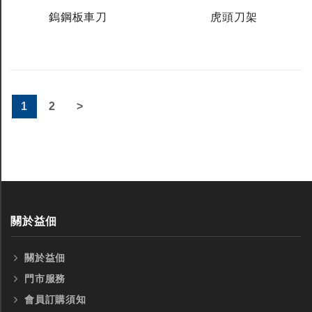
鎢鋼板車刀
虎頭刀架
1
2
>
關於益佃
關於益佃
全鎢鋼銑刀
全鎢鋼銑刀
門市服務
台製WEENIX四刃全鎢鋼銑刀
台製WEENIX加長二
會員訂購須知
銑刀