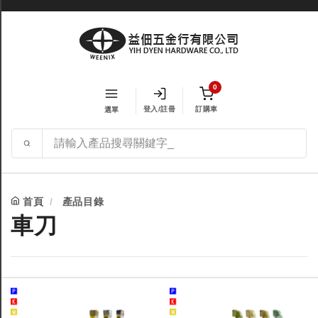
0
登入/註冊
訂購車
選單
首頁
產品目錄
車刀