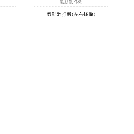
氣動散打機
氣動散打機(左右搖擺)