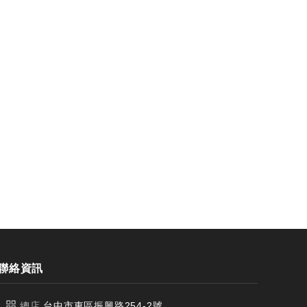
銑
台製WEENIX加長四刃全鎢鋼銑
台製WEEN
刀
刀
聯絡資訊
總店
台中市東區振興路254-2號