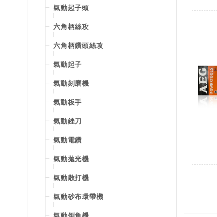
氣動起子頭
六角柄絲攻
六角柄鑽頭絲攻
氣動起子
氣動刻磨機
氣動板手
氣動銼刀
氣動電鑽
氣動拋光機
氣動散打機
氣動砂布環帶機
氣動倒角機