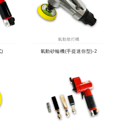
氣動散打機
)
氣動砂輪機(手提迷你型)-2