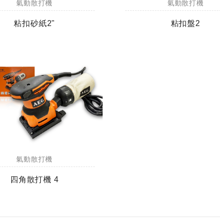
氣動散打機
氣動散打機
粘扣砂紙2"
粘扣盤2
氣動散打機
四角散打機 4