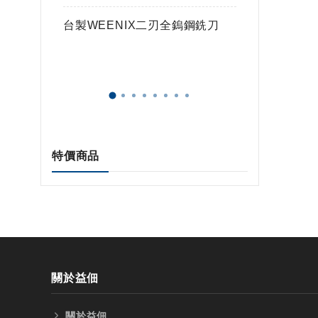
鎢球刀
台製WEENIX二刃全鎢鋼銑刀
台製WE
特價商品
關於益佃
關於益佃