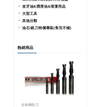
攻牙油&潤滑油&清潔用品
大型工具
其他分類
油石/銑刀特價專區(售完不補)
熱銷商品
全鎢鋼銑刀
全鎢鋼銑