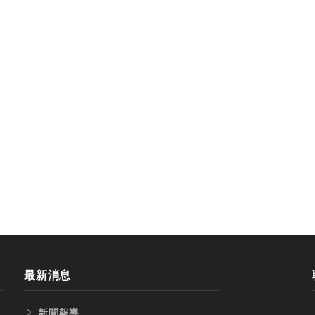
ENIX四刃全鎢鋼銑刀
台製WEENIX加長二刃全鎢鋼
刀
最新消息
新聞報導