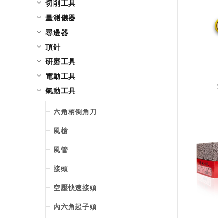
切削工具
量測儀器
尋邊器
頂針
研磨工具
電動工具
氣動工具
六角柄倒角刀
風槍
風管
接頭
空壓快速接頭
內六角起子頭