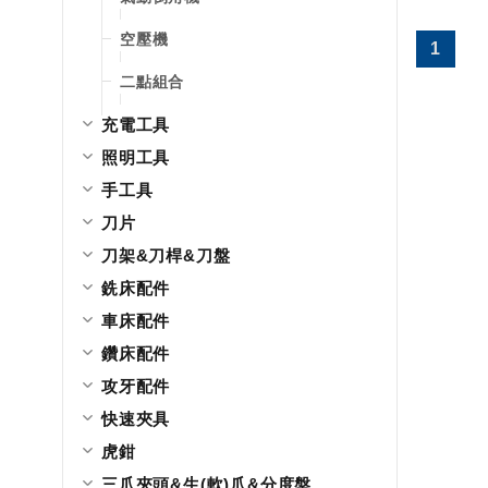
空壓機
1
二點組合
充電工具
照明工具
手工具
刀片
刀架&刀桿&刀盤
銑床配件
車床配件
鑽床配件
攻牙配件
快速夾具
虎鉗
三爪夾頭&生(軟)爪&分度盤