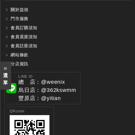
關於益佃
門市服務
會員訂購須知
會員退貨須知
會員註冊須知
網站條款
分店資訊
選
LINE ID
總 店：@weenix
單
烏日店：@362kswmm
豐原店：@yitian
QRcode