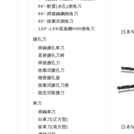
90°-軟質(水孔)倒角刀
90°-焊接鎢鋼倒角刀
90°-捨棄式倒角刀
120°-LKK高速鋼HSS倒角刀
日本N
搪孔刀
焊鎢搪孔車刀
直柄搪孔刀柄
焊接搪孔刀
捨棄式搪孔刀
精密搪孔器
捨棄式搪孔刀柄
固定式粗搪刀
車刀
焊鎢車刀
白車刀(正方型)
板車刀(長方型)
日本N