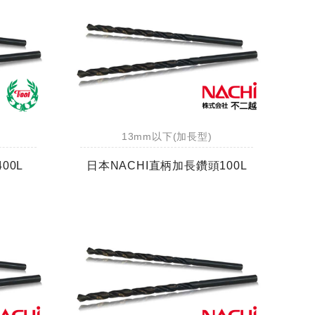
13mm以下(加長型)
00L
日本NACHI直柄加長鑽頭100L