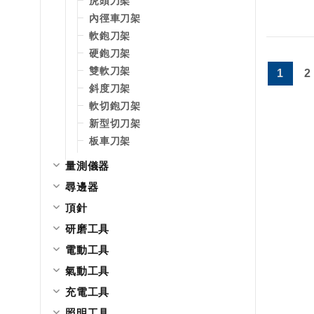
虎頭刀架
內徑車刀架
軟鉋刀架
硬鉋刀架
雙軟刀架
1
2
斜度刀架
軟切鉋刀架
新型切刀架
板車刀架
量測儀器
尋邊器
頂針
研磨工具
電動工具
氣動工具
充電工具
照明工具