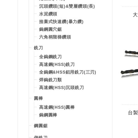
沉頭鑽頭(短)&雙層鑽頭(長)
水泥鑽頭
大
捨棄式快速鑽(暴力鑽)
鎢鋼圓穴鋸
六角柄階梯鑽頭
銑刀
全鎢鋼銑刀
高速鋼(HSS)銑刀
全鎢鋼&HSS鋁用銑刀(三刃)
焊鎢銑刀類
高速鋼(HSS)沉頭銑刀
圓棒
高速鋼(HSS)圓棒
台製
鎢鋼圓棒
鋼圓鋸
側銑刀