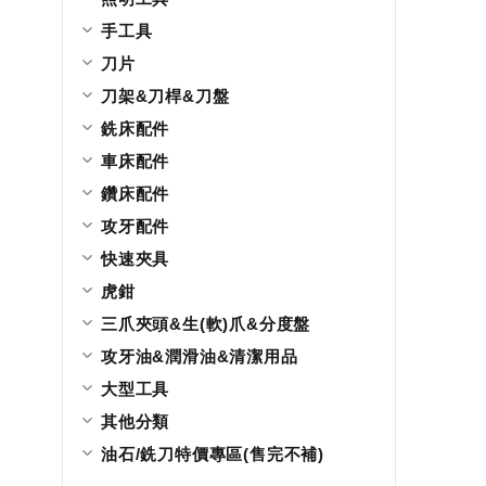
手工具
刀片
刀架&刀桿&刀盤
銑床配件
車床配件
鑽床配件
攻牙配件
快速夾具
虎鉗
三爪夾頭&生(軟)爪&分度盤
攻牙油&潤滑油&清潔用品
大型工具
其他分類
油石/銑刀特價專區(售完不補)