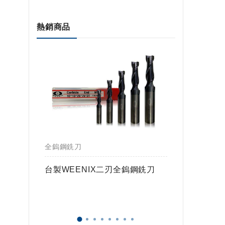
熱銷商品
全鎢鋼銑刀
全鎢鋼銑
鎢球刀
台製WEENIX二刃全鎢鋼銑刀
台製WE