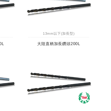
13mm以下(加長型)
0L
大陸直柄加長鑽頭200L