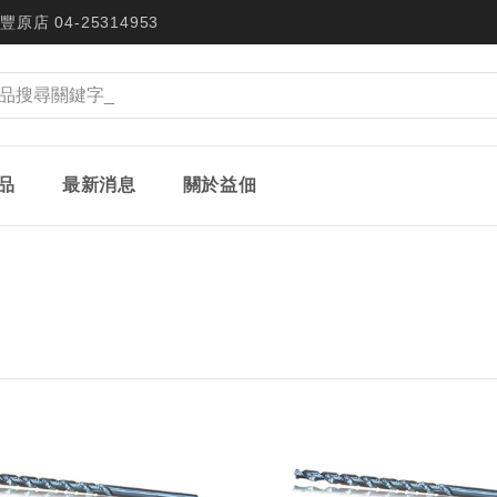
豐原店 04-25314953
品
最新消息
關於益佃