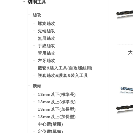
切削工具
絲攻
螺旋絲攻
先端絲攻
無屑絲攻
手絞絲攻
大
管用絲攻
左牙絲攻
襯套&裝入工具(自攻螺絲用)
護套絲攻&護套&裝入工具
鑽頭
13mm以下(標準長)
13mm以上(標準長)
13mm以下(加長型)
13mm以上(加長型)
中心鑽(雙頭)
定位鑽(單頭)