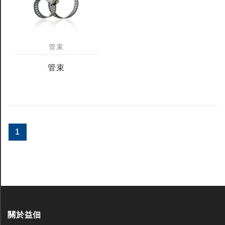
管束
管束
1
關於益佃