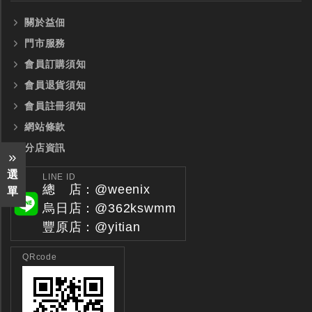
關於益佃
門市服務
會員訂購須知
會員退貨須知
會員註冊須知
網站條款
分店資訊
選
LINE ID
總 店：@weenix
單
烏日店：@362kswmm
豐原店：@yitian
QRcode