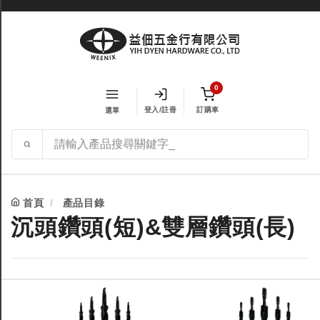
0
登入/註冊
訂購車
選單
首頁
產品目錄
沉頭鑽頭(短)&雙層鑽頭(長)