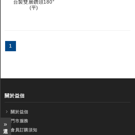
台製雙層鑽頭180°
(平)
1
關於益佃
關於益佃
門市服務
會員訂購須知
選