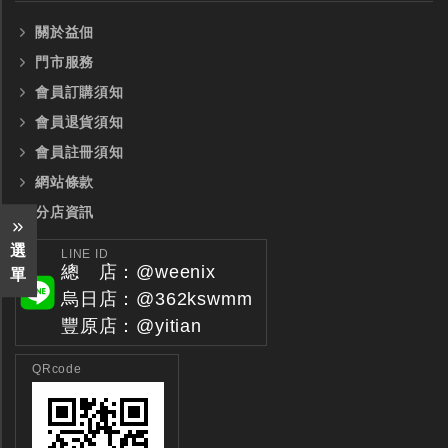
關於益佃
門市服務
會員訂購須知
會員退貨須知
會員註冊須知
網站條款
分店資訊
選
LINE ID
總 店：@weenix
單
烏日店：@362kswmm
豐原店：@yitian
QRcode
全鎢鋼銑刀
全鎢鋼銑刀
台製WEENIX四刃全鎢鋼銑刀
台製WEENIX加長二