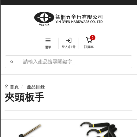
0
登入/註冊
訂購車
選單
首頁
產品目錄
夾頭板手