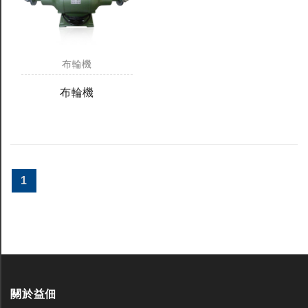
布輪機
布輪機
1
關於益佃