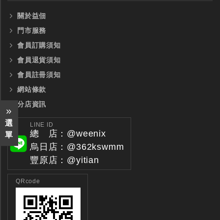
關於益佃
門市服務
會員訂購須知
會員退貨須知
會員註冊須知
網站條款
分店資訊
選
LINE ID
總 店：@weenix
單
烏日店：@362kswmm
豐原店：@yitian
QRcode