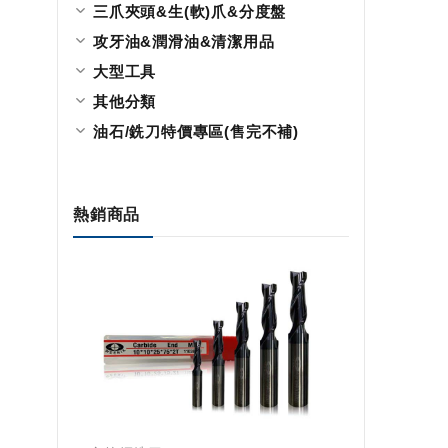
三爪夾頭&生(軟)爪&分度盤
攻牙油&潤滑油&清潔用品
大型工具
其他分類
油石/銑刀特價專區(售完不補)
熱銷商品