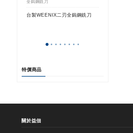
全鎢鋼銑刀
全鎢鋼銑
鎢球刀
台製WEENIX二刃全鎢鋼銑刀
台製WE
特價商品
關於益佃