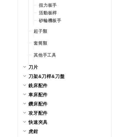
扭力板手
活動板桿
砂輪機板手
起子類
套筒類
其他手工具
刀片
刀架&刀桿&刀盤
銑床配件
車床配件
鑽床配件
攻牙配件
快速夾具
虎鉗