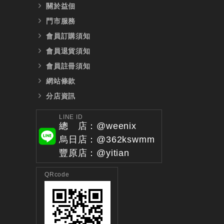
關於益佃
門市服務
會員訂購須知
會員退貨須知
會員註冊須知
網站條款
分店資訊
LINE ID
總 店：@weenix
烏日店：@362kswmm
豐原店：@yitian
QRcode