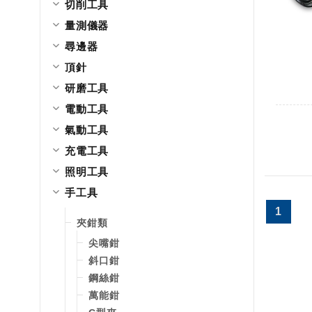
切削工具
量測儀器
尋邊器
頂針
研磨工具
電動工具
氣動工具
充電工具
照明工具
手工具
1
夾鉗類
尖嘴鉗
斜口鉗
鋼絲鉗
萬能鉗