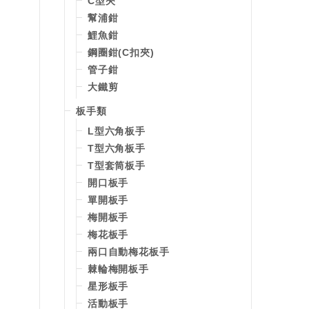
C型夾
幫浦鉗
鯉魚鉗
鋼圈鉗(C扣夾)
管子鉗
大鐵剪
板手類
L型六角板手
T型六角板手
T型套筒板手
開口板手
單開板手
梅開板手
梅花板手
兩口自動梅花板手
棘輪梅開板手
星形板手
活動板手