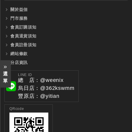
關於益佃
門市服務
會員訂購須知
會員退貨須知
會員註冊須知
網站條款
分店資訊
選
LINE ID
總 店：@weenix
單
烏日店：@362kswmm
豐原店：@yitian
QRcode