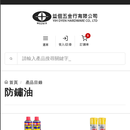
0
登入/註冊
訂購車
選單
首頁
產品目錄
防鏽油