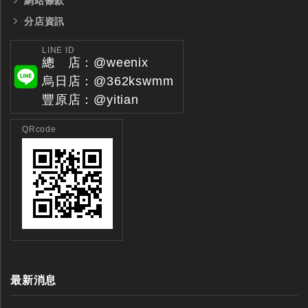
網站條款
分店資訊
全鎢鋼銑刀
全鎢鋼銑刀
LINE ID
總 店：@weenix
台製WEENIX四刃全鎢鋼銑刀
台製WEENIX加長二
烏日店：@362kswmm
銑刀
豐原店：@yitian
QRcode
最新消息