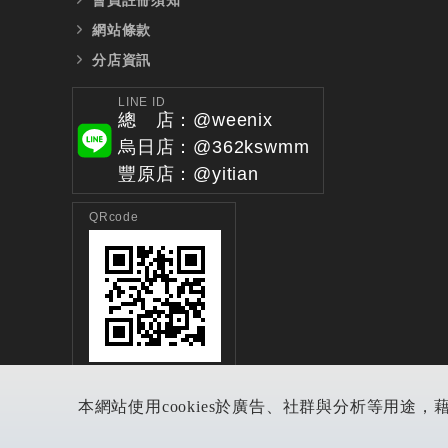
網站條款
分店資訊
LINE ID
總 店：@weenix
烏日店：@362kswmm
豐原店：@yitian
QRcode
本網站使用cookies於廣告、社群與分析等用途，