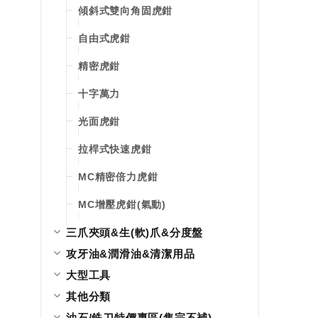
傾斜式雙向角固虎鉗
自由式虎鉗
精密虎鉗
十字萬力
光面虎鉗
拉桿式快速虎鉗
MC精密倍力虎鉗
MC增壓虎鉗(氣動)
三爪夾頭&生(軟)爪&分度盤
攻牙油&潤滑油&清潔用品
大型工具
其他分類
油石/銑刀特價專區(售完不補)