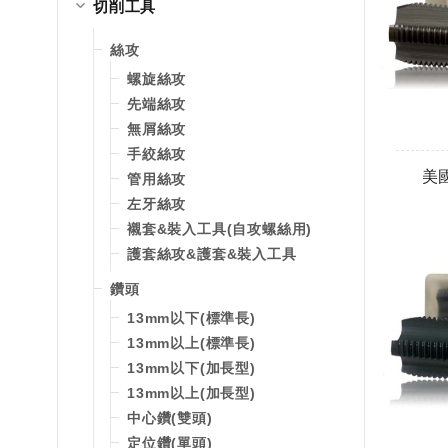
切削工具
絲攻
螺旋絲攻
先端絲攻
無屑絲攻
手絞絲攻
美
管用絲攻
左牙絲攻
襯套&裝入工具(自攻螺絲用)
護套絲攻&護套&裝入工具
鑽頭
13mm以下(標準長)
13mm以上(標準長)
13mm以下(加長型)
13mm以上(加長型)
中心鑽(雙頭)
定位鑽(單頭)