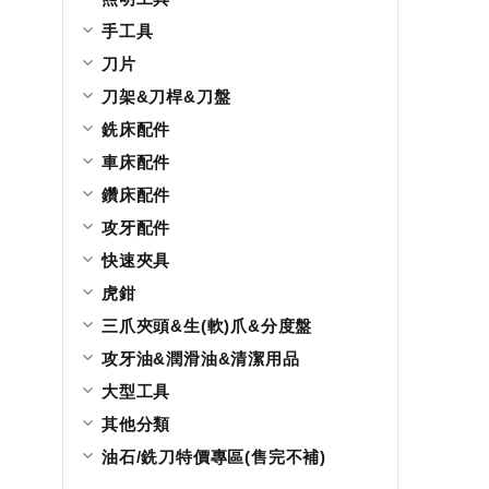
手工具
刀片
刀架&刀桿&刀盤
銑床配件
車床配件
鑽床配件
攻牙配件
快速夾具
虎鉗
三爪夾頭&生(軟)爪&分度盤
攻牙油&潤滑油&清潔用品
大型工具
其他分類
油石/銑刀特價專區(售完不補)