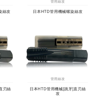
管用絲攻
旋絲攻
日本HTD管用機械螺旋絲攻
管用絲攻
]直刃絲
日本HTD管用機械[跳牙]直刃絲
攻