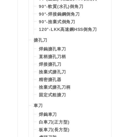
90°-軟質(水孔)倒角刀
90°-焊接鎢鋼倒角刀
90°-捨棄式倒角刀
120°-LKK高速鋼HSS倒角刀
搪孔刀
焊鎢搪孔車刀
直柄搪孔刀柄
焊接搪孔刀
捨棄式搪孔刀
精密搪孔器
捨棄式搪孔刀柄
固定式粗搪刀
車刀
焊鎢車刀
白車刀(正方型)
板車刀(長方型)