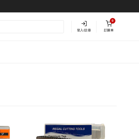
0
登入/註冊
訂購車