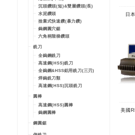
沉頭鑽頭(短)&雙層鑽頭(長)
水泥鑽頭
日本
捨棄式快速鑽(暴力鑽)
鎢鋼圓穴鋸
六角柄階梯鑽頭
銑刀
全鎢鋼銑刀
高速鋼(HSS)銑刀
全鎢鋼&HSS鋁用銑刀(三刃)
焊鎢銑刀類
高速鋼(HSS)沉頭銑刀
圓棒
高速鋼(HSS)圓棒
美國R
鎢鋼圓棒
鋼圓鋸
側銑刀