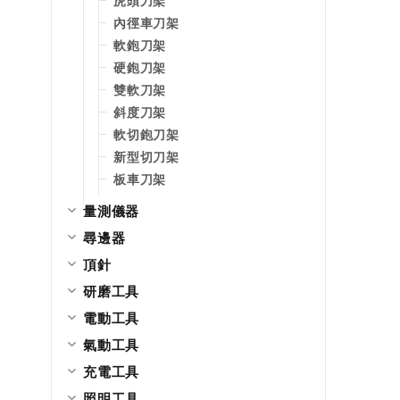
虎頭刀架
內徑車刀架
軟鉋刀架
硬鉋刀架
雙軟刀架
斜度刀架
軟切鉋刀架
新型切刀架
板車刀架
量測儀器
尋邊器
頂針
研磨工具
電動工具
氣動工具
充電工具
照明工具