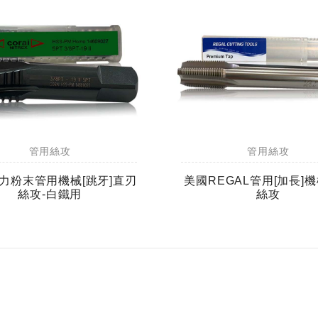
管用絲攻
管用絲攻
力粉末管用機械[跳牙]直刃
美國REGAL管用[加長]
絲攻-白鐵用
絲攻