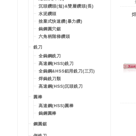
沉頭鑽頭(短)&雙層鑽頭(長)
水泥鑽頭
捨棄式快速鑽(暴力鑽)
鎢鋼圓穴鋸
六角柄階梯鑽頭
銑刀
全鎢鋼銑刀
高速鋼(HSS)銑刀
全鎢鋼&HSS鋁用銑刀(三刃)
焊鎢銑刀類
高速鋼(HSS)沉頭銑刀
圓棒
高速鋼(HSS)圓棒
鎢鋼圓棒
鋼圓鋸
側銑刀