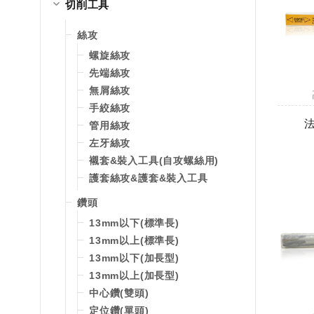
切削工具
絲攻
螺旋絲攻
先端絲攻
無屑絲攻
手絞絲攻
管用絲攻
左牙絲攻
襯套&裝入工具(自攻螺絲用)
護套絲攻&護套&裝入工具
鑽頭
13mm以下(標準長)
13mm以上(標準長)
13mm以下(加長型)
13mm以上(加長型)
中心鑽(雙頭)
定位鑽(單頭)