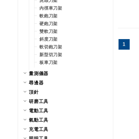
虎頭刀架
內徑車刀架
軟鉋刀架
硬鉋刀架
雙軟刀架
斜度刀架
1
軟切鉋刀架
新型切刀架
板車刀架
量測儀器
尋邊器
頂針
研磨工具
電動工具
氣動工具
充電工具
照明工具