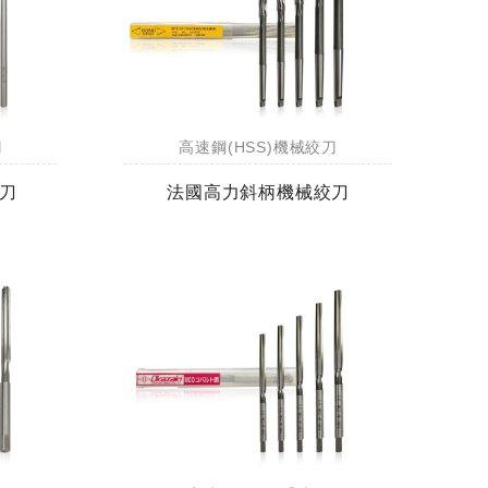
刀
高速鋼(HSS)機械絞刀
絞刀
法國高力斜柄機械絞刀