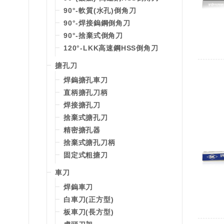
90°-軟質(水孔)倒角刀
90°-焊接鎢鋼倒角刀
90°-捨棄式倒角刀
120°-LKK高速鋼HSS倒角刀
搪孔刀
焊鎢搪孔車刀
直柄搪孔刀柄
焊接搪孔刀
捨棄式搪孔刀
精密搪孔器
捨棄式搪孔刀柄
固定式粗搪刀
車刀
焊鎢車刀
白車刀(正方型)
板車刀(長方型)