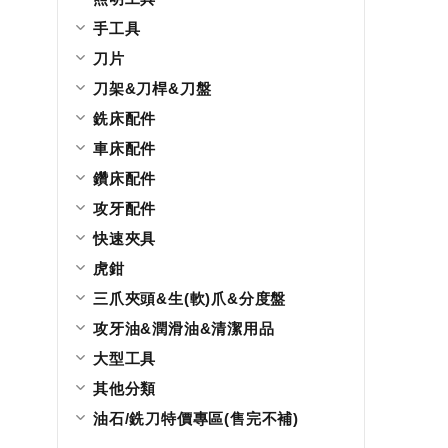
手工具
刀片
刀架&刀桿&刀盤
銑床配件
車床配件
鑽床配件
攻牙配件
快速夾具
虎鉗
三爪夾頭&生(軟)爪&分度盤
攻牙油&潤滑油&清潔用品
大型工具
其他分類
油石/銑刀特價專區(售完不補)