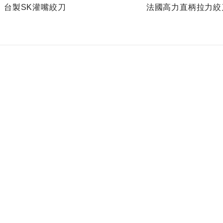
台製SK灌嘴絞刀
法國高力直柄拉力絞