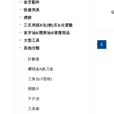
攻牙配件
快速夾具
虎鉗
三爪夾頭&生(軟)爪&分度盤
攻牙油&潤滑油&清潔用品
大型工具
1
其他分類
計數器
鑽頭盒&銑刀盒
三角台(V型枕)
間隙片
千斤頂
工具箱