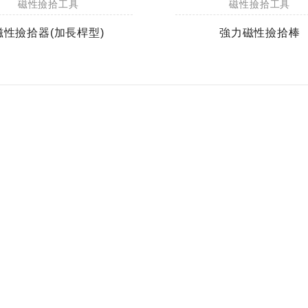
磁性撿拾工具
磁性撿拾工具
磁性撿拾器(加長桿型)
強力磁性撿拾棒