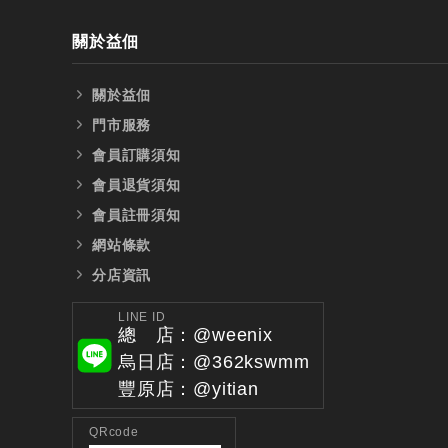
關於益佃
關於益佃
門市服務
會員訂購須知
會員退貨須知
會員註冊須知
網站條款
分店資訊
LINE ID
總 店：@weenix
烏日店：@362kswmm
豐原店：@yitian
QRcode