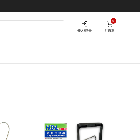
0
登入/註冊
訂購車