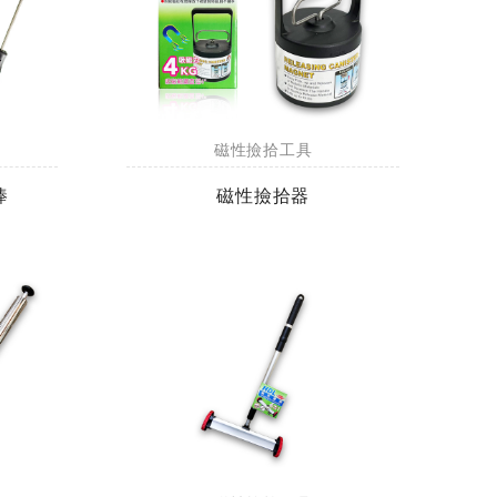
磁性撿拾工具
棒
磁性撿拾器