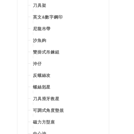
刀具架
英文&數字鋼印
尼龍吊帶
沙魚鉤
雙掛式吊鍊組
沖仔
反螺絲攻
螺絲剋星
刀具滑牙救星
可調式角度墊規
磁力方型座
中心沖