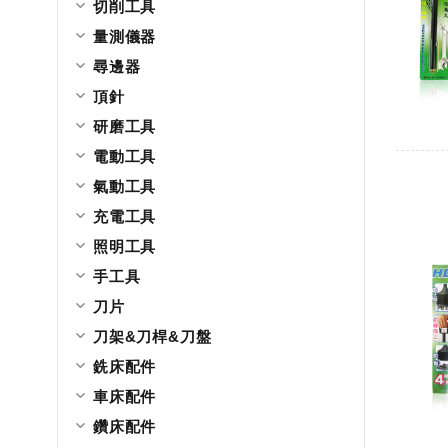
切削工具
量測儀器
尋邊器
頂針
研磨工具
電動工具
氣動工具
充電工具
照明工具
手工具
刀片
刀架&刀桿&刀盤
銑床配件
車床配件
鑽床配件