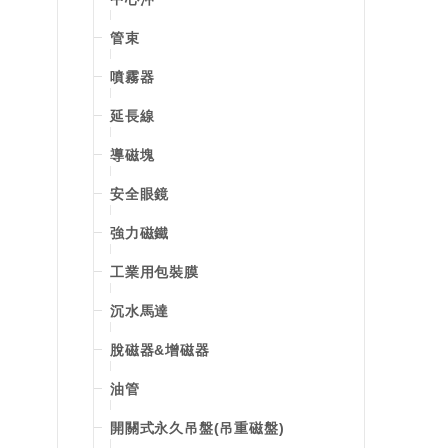
管束
噴霧器
延長線
導磁塊
安全眼鏡
強力磁鐵
工業用包裝膜
沉水馬達
脫磁器&增磁器
油管
開關式永久吊盤(吊重磁盤)