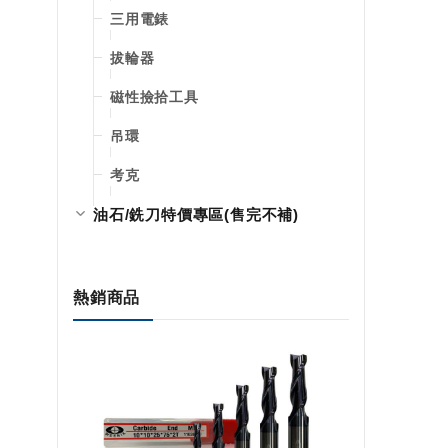
三用電錶
拔輪器
磁性撿拾工具
吊環
考克
油石/銑刀特價專區(售完不補)
熱銷商品