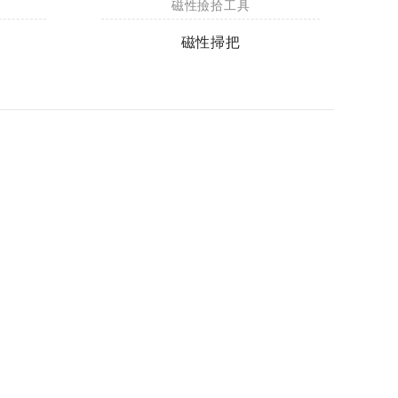
磁性撿拾工具
磁性掃把