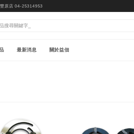
豐原店 04-25314953
品
最新消息
關於益佃