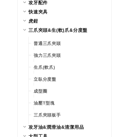
攻牙配件
快速夾具
虎鉗
三爪夾頭&生(軟)爪&分度盤
普通三爪夾頭
強力三爪夾頭
生爪(軟爪)
立臥分度盤
成型圈
油壓T型塊
三爪夾頭板手
攻牙油&潤滑油&清潔用品
大型工具