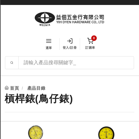
0
登入/註冊
訂購車
選單
首頁
產品目錄
槓桿錶(鳥仔錶)