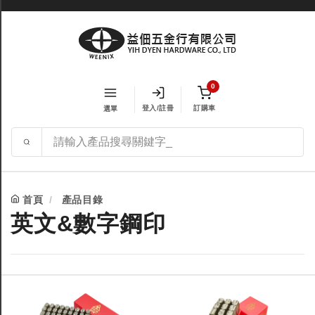
0
登入/註冊
訂購車
選單
首頁
產品目錄
英文&數字鋼印