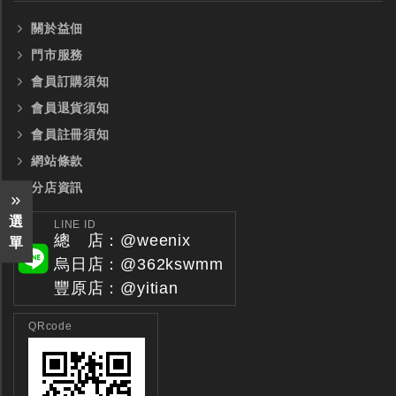
關於益佃
門市服務
會員訂購須知
會員退貨須知
會員註冊須知
網站條款
分店資訊
選
LINE ID
總 店：@weenix
單
烏日店：@362kswmm
豐原店：@yitian
QRcode