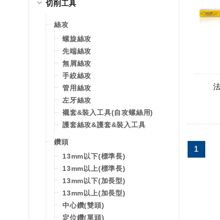
切削工具
絲攻
螺旋絲攻
先端絲攻
無屑絲攻
手絞絲攻
管用絲攻
左牙絲攻
襯套&裝入工具(自攻螺絲用)
護套絲攻&護套&裝入工具
鑽頭
1
13mm以下(標準長)
13mm以上(標準長)
13mm以下(加長型)
13mm以上(加長型)
中心鑽(雙頭)
定位鑽(單頭)