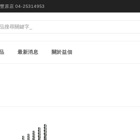
豐原店 04-25314953
品
最新消息
關於益佃