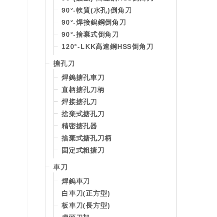
90°-軟質(水孔)倒角刀
90°-焊接鎢鋼倒角刀
90°-捨棄式倒角刀
120°-LKK高速鋼HSS倒角刀
搪孔刀
焊鎢搪孔車刀
直柄搪孔刀柄
焊接搪孔刀
捨棄式搪孔刀
精密搪孔器
捨棄式搪孔刀柄
固定式粗搪刀
車刀
焊鎢車刀
白車刀(正方型)
板車刀(長方型)