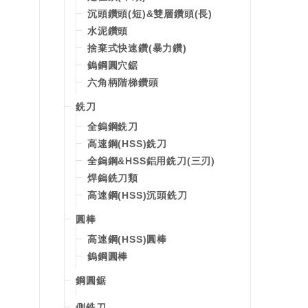
沉頭鑽頭(短)&雙層鑽頭(長)
水泥鑽頭
捨棄式快速鑽(暴力鑽)
鎢鋼圓穴鋸
六角柄階梯鑽頭
銑刀
全鎢鋼銑刀
高速鋼(HSS)銑刀
全鎢鋼&HSS鋁用銑刀(三刃)
焊鎢銑刀類
高速鋼(HSS)沉頭銑刀
圓棒
高速鋼(HSS)圓棒
鎢鋼圓棒
鋼圓鋸
側銑刀