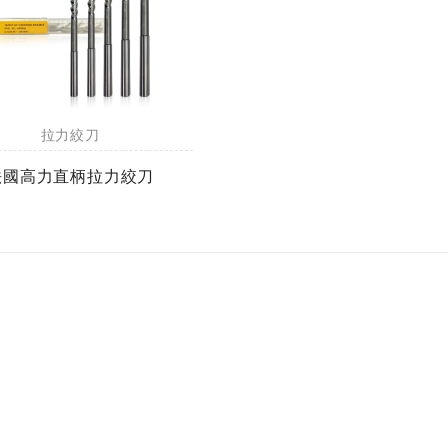
拉力絞刀
法國高力直柄拉力絞刀