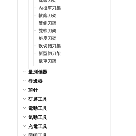
虎頭刀架
內徑車刀架
軟鉋刀架
硬鉋刀架
雙軟刀架
斜度刀架
軟切鉋刀架
新型切刀架
板車刀架
量測儀器
尋邊器
頂針
研磨工具
電動工具
氣動工具
充電工具
照明工具