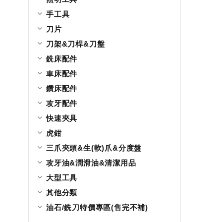
手工具
刀片
刀架&刀桿&刀盤
銑床配件
車床配件
鑽床配件
攻牙配件
快速夾具
虎鉗
三爪夾頭&生(軟)爪&分度盤
攻牙油&潤滑油&清潔用品
大型工具
其他分類
油石/銑刀特價專區(售完不補)