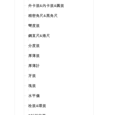
外卡規&內卡規&圓規
精密角尺&黑角尺
彎度規
鋼直尺&捲尺
分度規
厚薄規
厚薄計
牙規
塊規
水平儀
栓規&環規