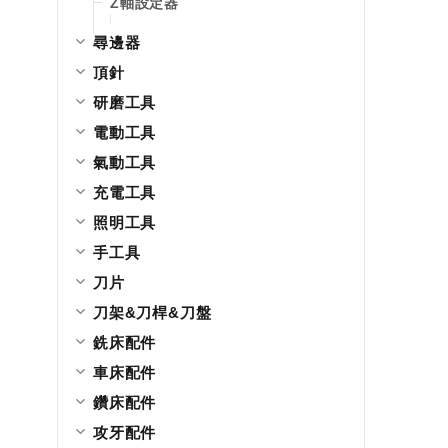
Z軸設定器
尋邊器
頂針
研磨工具
電動工具
氣動工具
充電工具
照明工具
手工具
刀片
刀架&刀桿&刀盤
銑床配件
車床配件
鑽床配件
攻牙配件