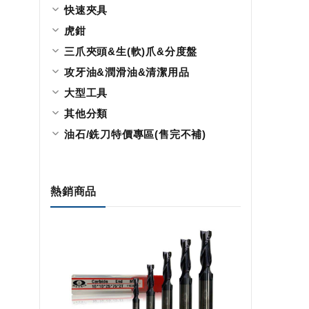
快速夾具
虎鉗
三爪夾頭&生(軟)爪&分度盤
攻牙油&潤滑油&清潔用品
大型工具
其他分類
油石/銑刀特價專區(售完不補)
熱銷商品