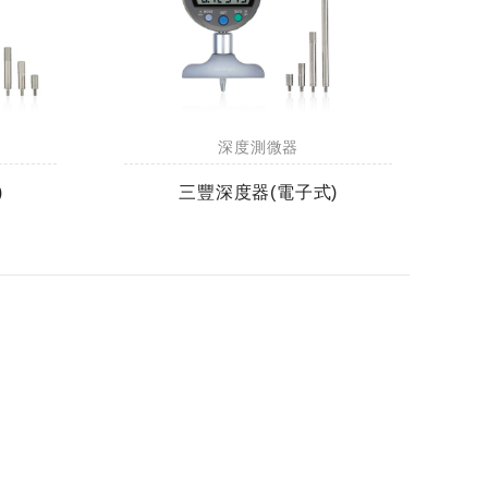
深度測微器
)
三豐深度器(電子式)