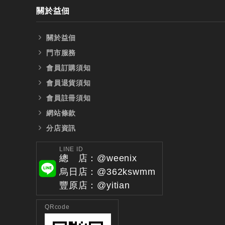
關於益佃
關於益佃
門市服務
會員訂購須知
會員退貨須知
會員註冊須知
網站條款
分店資訊
LINE ID
總 店：@weenix
烏日店：@362kswmm
豐原店：@yitian
QRcode