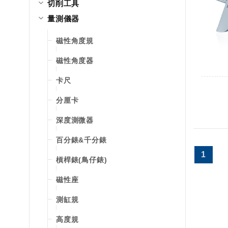
切削工具
量測儀器
磁性角度規
磁性角度器
卡尺
分厘卡
深度測微器
百分錶&千分錶
1
槓桿錶(鳥仔錶)
磁性座
測缸規
高度規