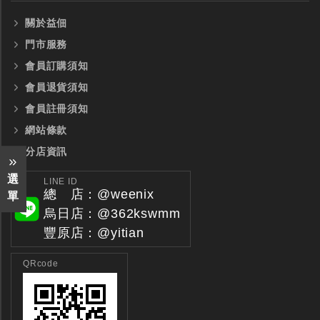
關於益佃
門市服務
會員訂購須知
會員退貨須知
會員註冊須知
網站條款
分店資訊
選
LINE ID
總 店：@weenix
單
烏日店：@362kswmm
豐原店：@yitian
QRcode