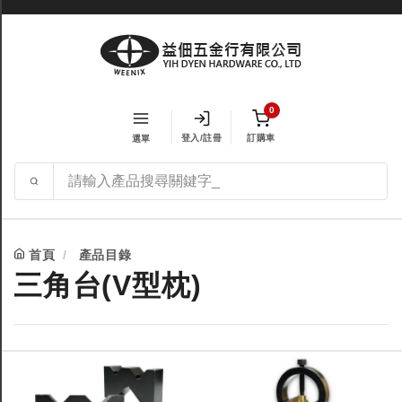
0
登入/註冊
訂購車
選單
首頁
產品目錄
三角台(V型枕)