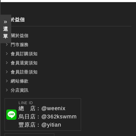
關於益佃
選
關於益佃
單
門市服務
會員訂購須知
會員退貨須知
會員註冊須知
網站條款
分店資訊
LINE ID
總 店：@weenix
烏日店：@362kswmm
豐原店：@yitian