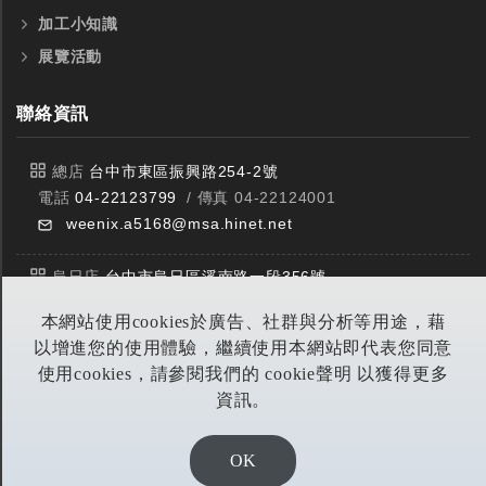
加工小知識
展覽活動
聯絡資訊
總店
台中市東區振興路254-2號
電話
04-22123799
/ 傳真 04-22124001
weenix.a5168@msa.hinet.net
烏日店
台中市烏日區溪南路一段356號
電話
04-23359588
/ 傳真 04-23359549
本網站使用cookies於廣告、社群與分析等用途，藉
以增進您的使用體驗，繼續使用本網站即代表您同意
豐原店
台中市潭子區中山路三段303號
使用cookies，請參閱我們的 cookie聲明 以獲得更多
電話
04-25314953
/ 傳真 04-25314290
資訊。
yitian@seed.net.tw
全鎢鋼銑刀
全鎢鋼銑刀
台製WEENIX四刃全鎢鋼銑刀
台製WEENIX加長二
OK
DESIGN BY EOD DIGITA恆洋數位
銑刀