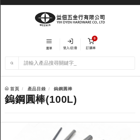
0
登入/註冊
訂購車
選單
首頁
產品目錄
鎢鋼圓棒
鎢鋼圓棒(100L)