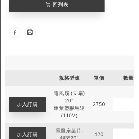
回列表
規格型號
單價
數量
電風扇 (立扇)
20"
2750
鋁葉塑膠馬達
(110V)
全鎢鋼銑刀
全鎢鋼銑刀
電風扇葉片-
台製WEENIX四刃全鎢鋼銑刀
台製WEENIX加長二
420
鋁製20"