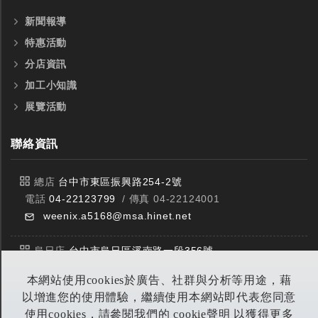
新聞報導
特惠活動
分店資訊
加工小知識
展覽活動
聯絡資訊
總店
台中市東區振興路254-2號
電話
04-22123799
/ 傳真 04-22124001
weenix.a5168@msa.hinet.net
烏日店
台中市烏日區溪南路一段356號
電話
04-23359588
/ 傳真 04-23359549
本網站使用cookies於廣告、社群與分析等用途，藉
以增進您的使用體驗，繼續使用本網站即代表您同意
豐原店
台中市潭子區中山路三段303號
使用cookies，請參閱我們的 cookie聲明 以獲得更多