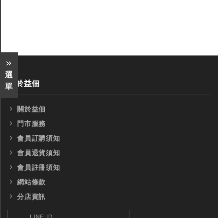
全鎢鋼銑刀
全鎢鋼銑刀
台製WEENIX四刃全鎢鋼銑刀
台製WEENIX加長二
銑刀
選
關於益佃
單
關於益佃
門市服務
會員訂購須知
會員退貨須知
會員註冊須知
網站條款
分店資訊
LINE ID