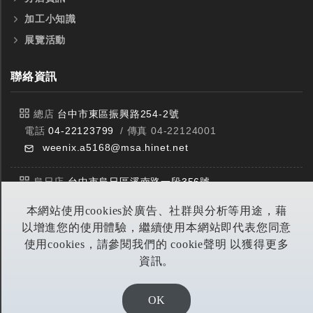
加工小知識
展覽活動
聯絡資訊
總店
台中市東區振興路254-2號
電話
04-22123799
/ 傳真 04-22124001
weenix.a5168@msa.hinet.net
烏日店
台中市烏日區溪南路一段356號
電話
04-23359588
/ 傳真 04-23359549
本網站使用cookies於廣告、社群與分析等用途，藉
以增進您的使用體驗，繼續使用本網站即代表您同意
豐原店
台中市潭子區中山路三段303號
使用cookies，請參閱我們的 cookie聲明 以獲得更多
電話
04-25314953
/ 傳真 04-25314290
資訊。
yitian@seed.net.tw
OK
DESIGN BY EOD DIGITA恆洋數位