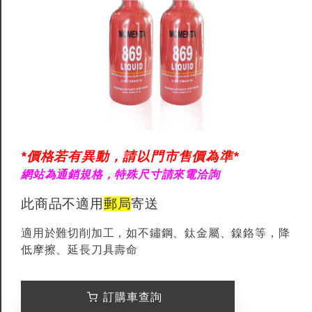
*價格若有異動，請以門市售價為準*
網站為通銷規格，特殊尺寸請來電洽詢
此商品不適用
郵局
寄送
適用於難切削加工，如不鏽鋼、鈦金屬、鎳鉻等，降
低摩擦、延長刀具壽命
訂購車查詢