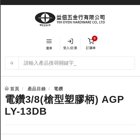
0
登入/註冊
訂購車
選單
首頁
產品目錄
電鑽
電鑽3/8(槍型塑膠柄) AGP
LY-13DB