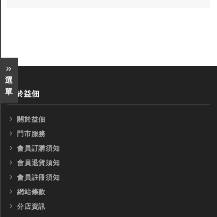
選
單
關於益佃
全鎢鋼銑刀
全鎢鋼銑刀
關於益佃
台製WEENIX四刃全鎢鋼銑刀
台製WEENIX加長二
門市服務
銑刀
會員訂購須知
會員退貨須知
會員註冊須知
網站條款
分店資訊