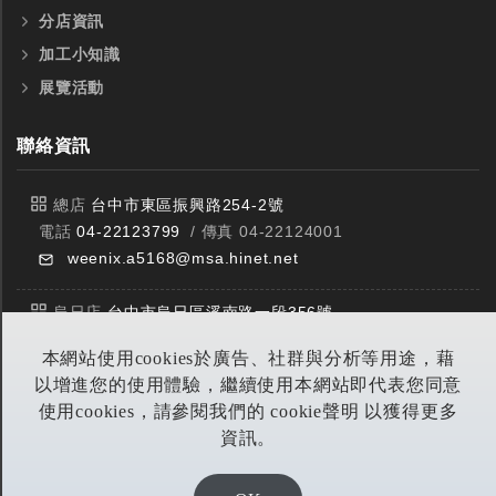
分店資訊
加工小知識
展覽活動
聯絡資訊
總店
台中市東區振興路254-2號
電話
04-22123799
/ 傳真 04-22124001
weenix.a5168@msa.hinet.net
烏日店
台中市烏日區溪南路一段356號
電話
04-23359588
/ 傳真 04-23359549
本網站使用cookies於廣告、社群與分析等用途，藉
以增進您的使用體驗，繼續使用本網站即代表您同意
豐原店
台中市潭子區中山路三段303號
使用cookies，請參閱我們的 cookie聲明 以獲得更多
電話
04-25314953
/ 傳真 04-25314290
資訊。
yitian@seed.net.tw