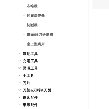
布輪機
砂布環帶機
切斷機
鑽頭/銑刀研磨機
桌上型鑽床
氣動工具
充電工具
照明工具
手工具
刀片
刀架&刀桿&刀盤
銑床配件
車床配件