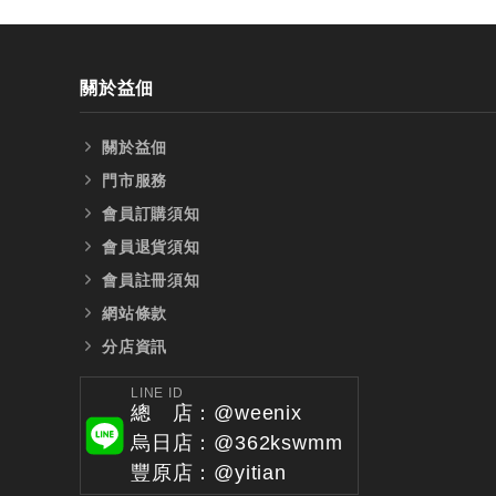
關於益佃
關於益佃
門市服務
會員訂購須知
會員退貨須知
會員註冊須知
網站條款
分店資訊
LINE ID
總 店：@weenix
烏日店：@362kswmm
豐原店：@yitian