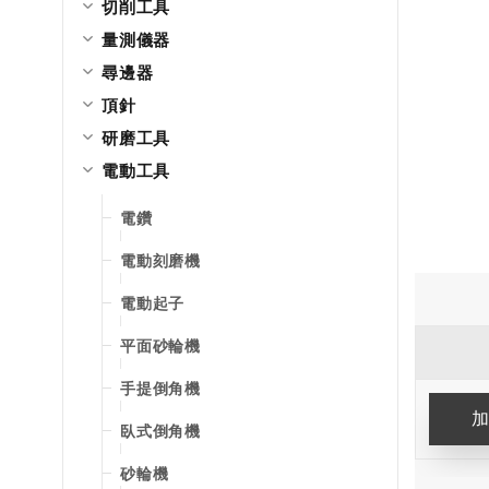
切削工具
量測儀器
尋邊器
頂針
研磨工具
電動工具
電鑽
電動刻磨機
電動起子
平面砂輪機
手提倒角機
臥式倒角機
砂輪機