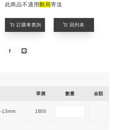
此商品不適用
郵局
寄送
訂購車查詢
回列表
單價
數量
金額
5-13mm
1800