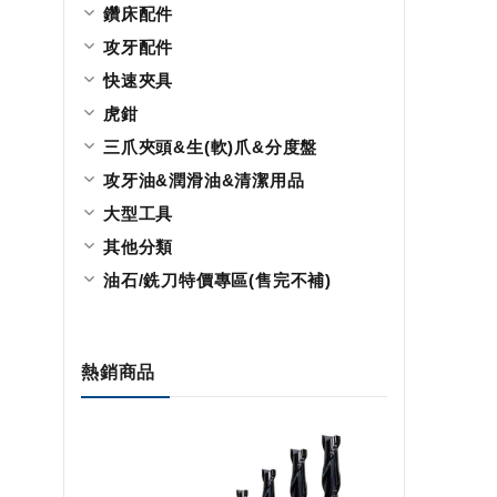
鑽床配件
攻牙配件
快速夾具
虎鉗
三爪夾頭&生(軟)爪&分度盤
攻牙油&潤滑油&清潔用品
大型工具
其他分類
油石/銑刀特價專區(售完不補)
熱銷商品