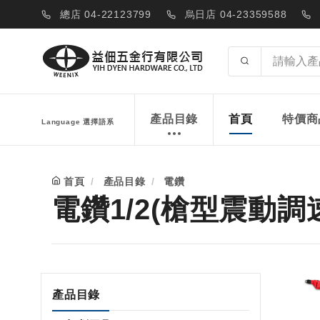
總店 04-22123799
烏日店 04-23359588
產品目錄
首頁
特價商
Language 選擇語系
首頁
產品目錄
電鑽
電鑽1/2(槍型震動調速) 
產品目錄