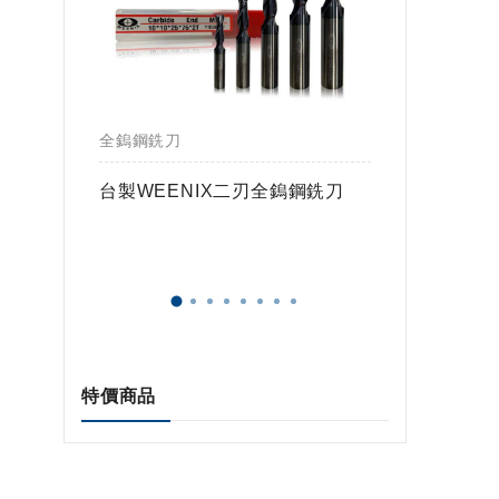
全鎢鋼銑刀
全鎢鋼銑
鎢球刀
台製WEENIX二刃全鎢鋼銑刀
台製WE
特價商品