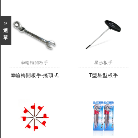
選
單
棘輪梅開板手
星形板手
棘輪梅開板手-搖頭式
T型星型板手